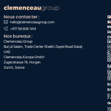
Nous contacter :
N
G
L
s
&
:
hello@clemenceaugroup.com
:
I
M
+971 56 606 1414
:
C
lé
Nos bureaux :
C
so
Po
Clemenceau Group
u
F
co
Burj al Salam, Trade Center Sheikh Zayed Road Dubaï,
so
C
UAE
à
N
so
Clemenceau Europe GmbH
D
c
M
Zugerstrasse 74, Horgen
S
( 
Q
Zurich, Suisse
Fr
s
Vi
Z
n
r
Fi
&
à
E
ID
S'
a
G
Vi